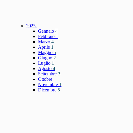
2025
Gennaio
4
Febbraio
1
Marzo
4
Aprile
1
Maggio
5
Giugno
2
Luglio
1
Agosto
4
Settembre
3
Ottobre
Novembre
1
Dicembre
5