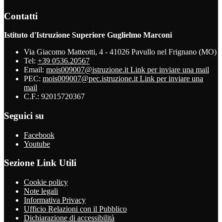
Contatti
Istituto d'Istruzione Superiore Guglielmo Marconi
Via Giacomo Matteotti, 4 - 41026 Pavullo nel Frignano (MO)
Tel:
+39 0536.20567
Email:
mois009007@istruzione.it
Link per inviare una mail
PEC:
mois009007@pec.istruzione.it
Link per inviare una
mail
C.F.: 92015720367
Seguici su
Facebook
Youtube
Sezione Link Utili
Cookie policy
Note legali
Informativa Privacy
Ufficio Relazioni con il Pubblico
Dichiarazione di accessibilità