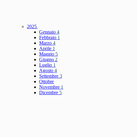
2025
Gennaio
4
Febbraio
1
Marzo
4
Aprile
1
Maggio
5
Giugno
2
Luglio
1
Agosto
4
Settembre
3
Ottobre
Novembre
1
Dicembre
5