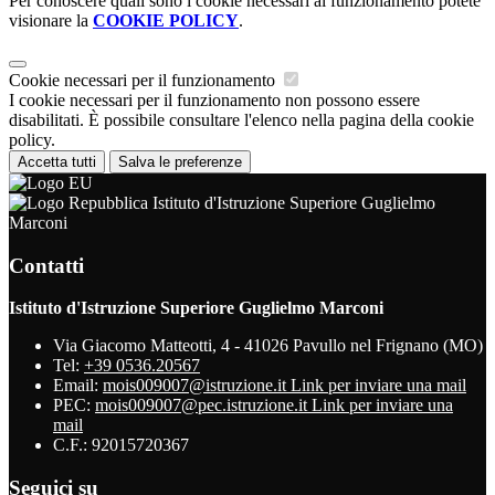
Per conoscere quali sono i cookie necessari al funzionamento potete
visionare la
COOKIE POLICY
.
Cookie necessari per il funzionamento
I cookie necessari per il funzionamento non possono essere
disabilitati. È possibile consultare l'elenco nella pagina della cookie
policy.
Accetta tutti
Salva le preferenze
Istituto d'Istruzione Superiore Guglielmo
Marconi
Contatti
Istituto d'Istruzione Superiore Guglielmo Marconi
Via Giacomo Matteotti, 4 - 41026 Pavullo nel Frignano (MO)
Tel:
+39 0536.20567
Email:
mois009007@istruzione.it
Link per inviare una mail
PEC:
mois009007@pec.istruzione.it
Link per inviare una
mail
C.F.: 92015720367
Seguici su