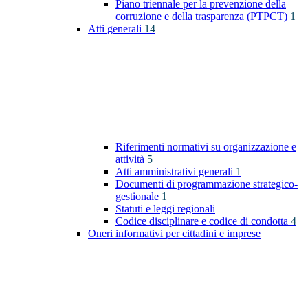
Piano triennale per la prevenzione della
corruzione e della trasparenza (PTPCT)
1
Atti generali
14
Riferimenti normativi su organizzazione e
attività
5
Atti amministrativi generali
1
Documenti di programmazione strategico-
gestionale
1
Statuti e leggi regionali
Codice disciplinare e codice di condotta
4
Oneri informativi per cittadini e imprese