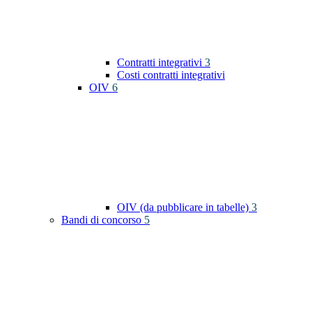
Contratti integrativi
3
Costi contratti integrativi
OIV
6
OIV (da pubblicare in tabelle)
3
Bandi di concorso
5