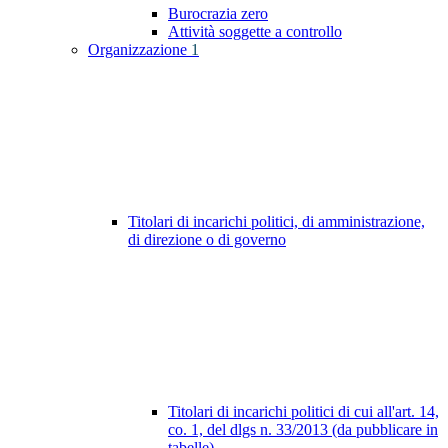
Burocrazia zero
Attività soggette a controllo
Organizzazione
1
Titolari di incarichi politici, di amministrazione,
di direzione o di governo
Titolari di incarichi politici di cui all'art. 14,
co. 1, del dlgs n. 33/2013 (da pubblicare in
tabelle)