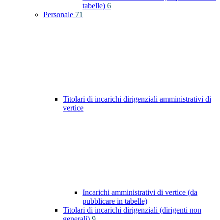
tabelle)
6
Personale
71
Titolari di incarichi dirigenziali amministrativi di
vertice
Incarichi amministrativi di vertice (da
pubblicare in tabelle)
Titolari di incarichi dirigenziali (dirigenti non
generali)
9