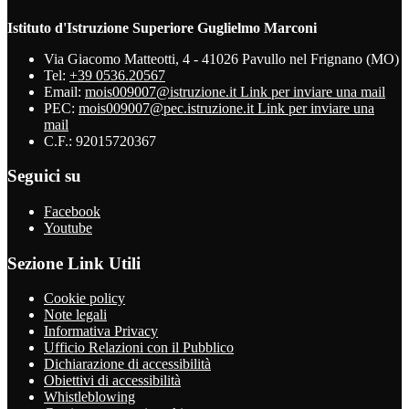
Istituto d'Istruzione Superiore Guglielmo Marconi
Via Giacomo Matteotti, 4 - 41026 Pavullo nel Frignano (MO)
Tel:
+39 0536.20567
Email:
mois009007@istruzione.it
Link per inviare una mail
PEC:
mois009007@pec.istruzione.it
Link per inviare una
mail
C.F.: 92015720367
Seguici su
Facebook
Youtube
Sezione Link Utili
Cookie policy
Note legali
Informativa Privacy
Ufficio Relazioni con il Pubblico
Dichiarazione di accessibilità
Obiettivi di accessibilità
Whistleblowing