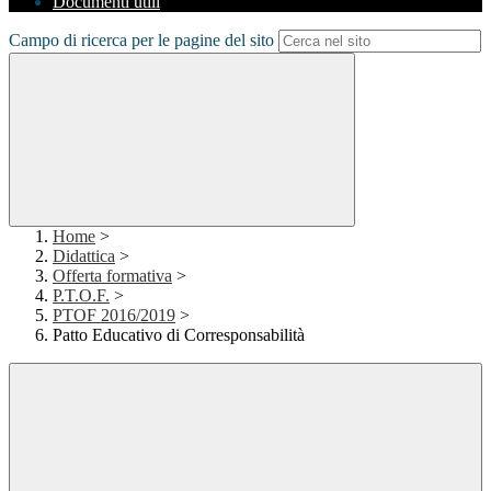
Documenti utili
Campo di ricerca per le pagine del sito
Home
>
Didattica
>
Offerta formativa
>
P.T.O.F.
>
PTOF 2016/2019
>
Patto Educativo di Corresponsabilità