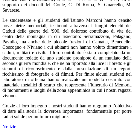
supporto dei docenti M. Conte, C. Di Roma, S. Guarcello, M.
Savarese.
Le studentesse e gli studenti dell’Istituto Marconi hanno censito
nove pietre memoriali, testimoni attraverso i lunghi elenchi dei
Caduti delle guerre del ‘900, del doloroso contributo di vite dei
centri della montagna in cui risiedono: Serramazzoni, Palagano,
Pavullo, ma anche delle piccole frazioni di Camatta, Benedello,
Coscogno e Niviano i cui abitanti non hanno voluto dimenticare i
caduti, militari e civili. Il loro contributo è stato completato da un
documento redatto da uno studente pronipote di un mutilato della
seconda guerra mondiale, che ne ha riportato alla luce il libretto e gli
stemmi di riconoscimento e dalla presentazione di un report,
ricchissimo di fotografie e di filmati. Per finire alcuni studenti nel
laboratorio di officina hanno realizzato un modello costruito con
materiale metallici di scarto che rappresenta l’itinerario di Memoria
di monumenti e luoghi della zona appenninica in cui i nostri ragazzi
vivono.
Grazie al loro impegno i nostri studenti hanno raggiunto l’obiettivo
di dare alla storia la doverosa importanza, fondamentale per porre
radici solide per un futuro migliore.
Notizie