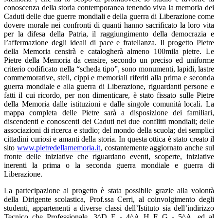
conoscenza della storia contemporanea tenendo viva la memoria dei
Caduti delle due guerre mondiali e della guerra di Liberazione come
dovere morale nei confronti di quanti hanno sacrificato la loro vita
per la difesa della Patria, il raggiungimento della democrazia e
l’affermazione degli ideali di pace e fratellanza. Il progetto Pietre
della Memoria censirà e catalogherà almeno 100mila pietre. Le
Pietre della Memoria da censire, secondo un preciso ed uniforme
criterio codificato nella “scheda tipo”, sono monumenti, lapidi, lastre
commemorative, steli, cippi e memoriali riferiti alla prima e seconda
guerra mondiale e alla guerra di Liberazione, riguardanti persone e
fatti il cui ricordo, per non dimenticare, è stato fissato sulle Pietre
della Memoria dalle istituzioni e dalle singole comunità locali. La
mappa completa delle Pietre sarà a disposizione dei familiari,
discendenti e conoscenti dei Caduti nei due conflitti mondiali; delle
associazioni di ricerca e studio; del mondo della scuola; dei semplici
cittadini curiosi e amanti della storia. In questa ottica è stato creato il
sito
www.pietredellamemoria.it
, costantemente aggiornato anche sul
fronte delle iniziative che riguardano eventi, scoperte, iniziative
inerenti la prima o la seconda guerra mondiale e guerra di
Liberazione.
La partecipazione al progetto è stata possibile grazie alla volontà
della Dirigente scolastica, Prof.ssa Cerri, al coinvolgimento degli
studenti, appartenenti a diverse classi dell’Istituto sia dell’indirizzo
Tecnico che Professionale, 3^D E - 4^A H E G - 5^A, ed al