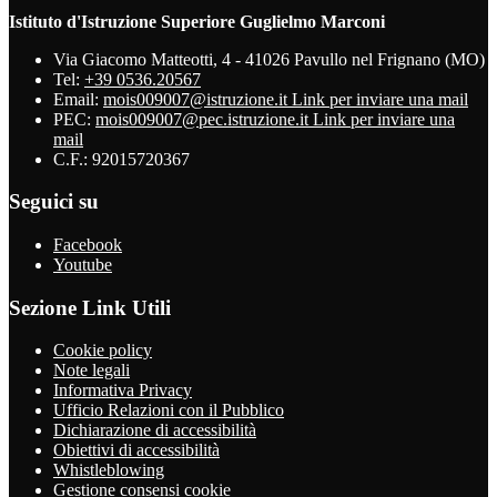
Istituto d'Istruzione Superiore Guglielmo Marconi
Via Giacomo Matteotti, 4 - 41026 Pavullo nel Frignano (MO)
Tel:
+39 0536.20567
Email:
mois009007@istruzione.it
Link per inviare una mail
PEC:
mois009007@pec.istruzione.it
Link per inviare una
mail
C.F.: 92015720367
Seguici su
Facebook
Youtube
Sezione Link Utili
Cookie policy
Note legali
Informativa Privacy
Ufficio Relazioni con il Pubblico
Dichiarazione di accessibilità
Obiettivi di accessibilità
Whistleblowing
Gestione consensi cookie