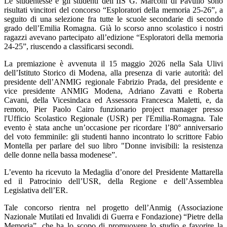
Le studentesse e gli studenti dell’IIS G. Marconi di Pavullo sono
risultati vincitori del concorso “Esploratori della memoria 25-26”, a
seguito di una selezione fra tutte le scuole secondarie di secondo
grado dell’Emilia Romagna. Già lo scorso anno scolastico i nostri
ragazzi avevano partecipato all’edizione “Esploratori della memoria
24-25”, riuscendo a classificarsi secondi.
La premiazione è avvenuta il 15 maggio 2026 nella Sala Ulivi
dell’Istituto Storico di Modena, alla presenza di varie autorità: del
presidente dell’ANMIG regionale Fabrizio Prada, del presidente e
vice presidente ANMIG Modena, Adriano Zavatti e Roberta
Cavani, della Vicesindaca ed Assessora Francesca Maletti, e, da
remoto, Pier Paolo Cairo funzionario
project manager presso
l'Ufficio Scolastico Regionale (USR) per l'Emilia-Romagna. Tale
evento è stata anche un’occasione per ricordare l’80° anniversario
del voto femminile: gli studenti hanno incontrato lo scrittore Fabio
Montella per parlare del suo libro "Donne invisibili: la resistenza
delle donne nella bassa modenese”.
L’evento ha ricevuto la Medaglia d’onore del Presidente Mattarella
ed il Patrocinio dell’USR, della Regione e dell’Assemblea
Legislativa dell’ER.
Tale concorso rientra nel progetto dell’Anmig (Associazione
Nazionale Mutilati ed Invalidi di Guerra e Fondazione) “Pietre della
Memoria”, che ha lo scopo di promuovere lo studio e favorire la