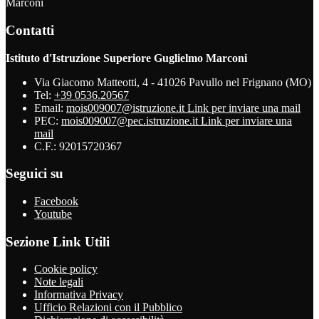
Marconi
Contatti
Istituto d'Istruzione Superiore Guglielmo Marconi
Via Giacomo Matteotti, 4 - 41026 Pavullo nel Frignano (MO)
Tel:
+39 0536.20567
Email:
mois009007@istruzione.it
Link per inviare una mail
PEC:
mois009007@pec.istruzione.it
Link per inviare una
mail
C.F.: 92015720367
Seguici su
Facebook
Youtube
Sezione Link Utili
Cookie policy
Note legali
Informativa Privacy
Ufficio Relazioni con il Pubblico