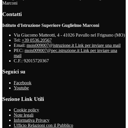
Marconi
Contatti
Istituto d'Istruzione Superiore Guglielmo Marconi
Via Giacomo Matteotti, 4 - 41026 Pavullo nel Frignano (MO)
Tel:
+39 0536.20567
Email:
mois009007@istruzione.it
Link per inviare una mail
PEC:
mois009007@pec.istruzione.it
Link per inviare una
mail
C.F.: 92015720367
Seguici su
Facebook
Youtube
Sezione Link Utili
Cookie policy
Note legali
Informativa Privacy
Ufficio Relazioni con il Pubblico