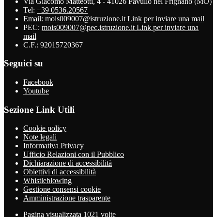
Via Giacomo Matteotti, 4 - 41026 Pavullo nel Frignano (MO)
Tel:
+39 0536.20567
Email:
mois009007@istruzione.it
Link per inviare una mail
PEC:
mois009007@pec.istruzione.it
Link per inviare una
mail
C.F.: 92015720367
Seguici su
Facebook
Youtube
Sezione Link Utili
Cookie policy
Note legali
Informativa Privacy
Ufficio Relazioni con il Pubblico
Dichiarazione di accessibilità
Obiettivi di accessibilità
Whistleblowing
Gestione consensi cookie
Amministrazione trasparente
Pagina visualizzata
1021
volte