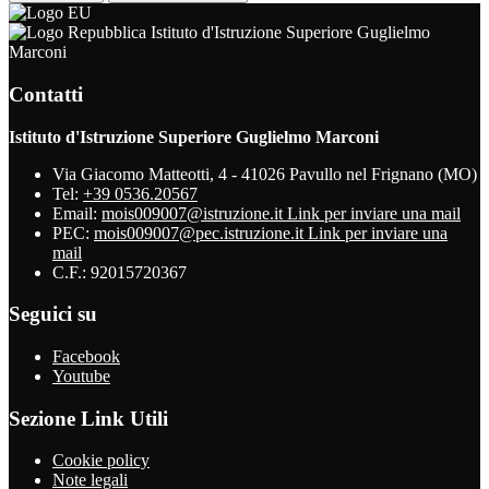
Istituto d'Istruzione Superiore Guglielmo
Marconi
Contatti
Istituto d'Istruzione Superiore Guglielmo Marconi
Via Giacomo Matteotti, 4 - 41026 Pavullo nel Frignano (MO)
Tel:
+39 0536.20567
Email:
mois009007@istruzione.it
Link per inviare una mail
PEC:
mois009007@pec.istruzione.it
Link per inviare una
mail
C.F.: 92015720367
Seguici su
Facebook
Youtube
Sezione Link Utili
Cookie policy
Note legali