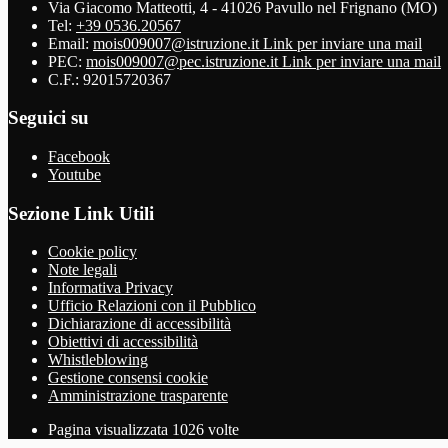
Via Giacomo Matteotti, 4 - 41026 Pavullo nel Frignano (MO)
Tel:
+39 0536.20567
Email:
mois009007@istruzione.it
Link per inviare una mail
PEC:
mois009007@pec.istruzione.it
Link per inviare una mail
C.F.: 92015720367
Seguici su
Facebook
Youtube
Sezione Link Utili
Cookie policy
Note legali
Informativa Privacy
Ufficio Relazioni con il Pubblico
Dichiarazione di accessibilità
Obiettivi di accessibilità
Whistleblowing
Gestione consensi cookie
Amministrazione trasparente
Pagina visualizzata
1026
volte