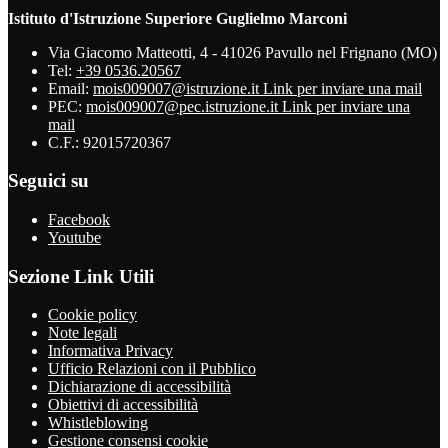
Istituto d'Istruzione Superiore Guglielmo Marconi
Via Giacomo Matteotti, 4 - 41026 Pavullo nel Frignano (MO)
Tel:
+39 0536.20567
Email:
mois009007@istruzione.it
Link per inviare una mail
PEC:
mois009007@pec.istruzione.it
Link per inviare una
mail
C.F.: 92015720367
Seguici su
Facebook
Youtube
Sezione Link Utili
Cookie policy
Note legali
Informativa Privacy
Ufficio Relazioni con il Pubblico
Dichiarazione di accessibilità
Obiettivi di accessibilità
Whistleblowing
Gestione consensi cookie