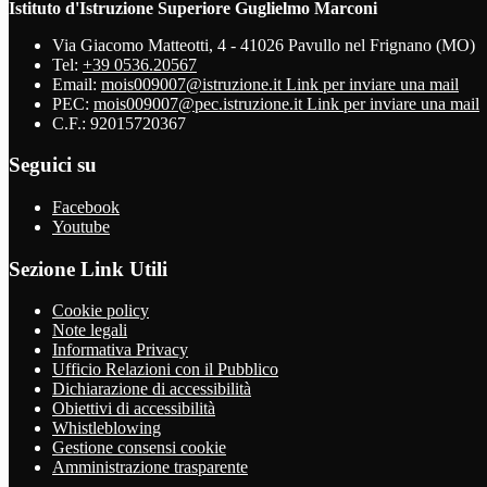
Istituto d'Istruzione Superiore Guglielmo Marconi
Via Giacomo Matteotti, 4 - 41026 Pavullo nel Frignano (MO)
Tel:
+39 0536.20567
Email:
mois009007@istruzione.it
Link per inviare una mail
PEC:
mois009007@pec.istruzione.it
Link per inviare una mail
C.F.: 92015720367
Seguici su
Facebook
Youtube
Sezione Link Utili
Cookie policy
Note legali
Informativa Privacy
Ufficio Relazioni con il Pubblico
Dichiarazione di accessibilità
Obiettivi di accessibilità
Whistleblowing
Gestione consensi cookie
Amministrazione trasparente