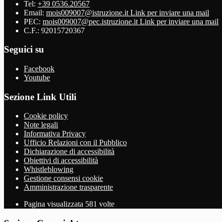
Tel:
+39 0536.20567
Email:
mois009007@istruzione.it
Link per inviare una mail
PEC:
mois009007@pec.istruzione.it
Link per inviare una mail
C.F.: 92015720367
Seguici su
Facebook
Youtube
Sezione Link Utili
Cookie policy
Note legali
Informativa Privacy
Ufficio Relazioni con il Pubblico
Dichiarazione di accessibilità
Obiettivi di accessibilità
Whistleblowing
Gestione consensi cookie
Amministrazione trasparente
Pagina visualizzata
581
volte