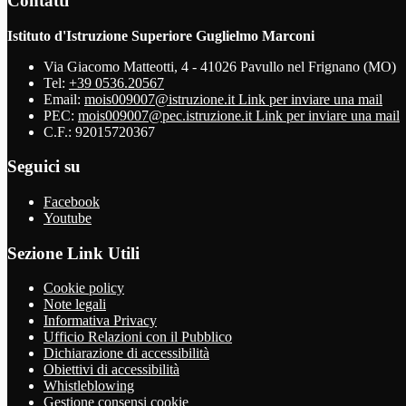
Contatti
Istituto d'Istruzione Superiore Guglielmo Marconi
Via Giacomo Matteotti, 4 - 41026 Pavullo nel Frignano (MO)
Tel:
+39 0536.20567
Email:
mois009007@istruzione.it
Link per inviare una mail
PEC:
mois009007@pec.istruzione.it
Link per inviare una mail
C.F.: 92015720367
Seguici su
Facebook
Youtube
Sezione Link Utili
Cookie policy
Note legali
Informativa Privacy
Ufficio Relazioni con il Pubblico
Dichiarazione di accessibilità
Obiettivi di accessibilità
Whistleblowing
Gestione consensi cookie