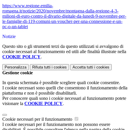
https://www.regione.emilia-
romagna.it/notizie/2020/novembre/montagna-dalla-regione-4-3-
milioni-di-euro-contro-il-divario-digitale-da-lunedi-9-novembre-per-
le-famiglie-di-119-comuni-un-voucher-per-una-connessione-e-un-
pc-o-un-tablet
Notizie
Questo sito o gli strumenti terzi da questo utilizzati si avvalgono di
cookie necessari al funzionamento ed utili alle finalità illustrate nella
COOKIE POLICY
.
Personalizza
Rifiuta tutti
i cookies
Accetta tutti
i cookies
Gestione cookie
In questa schermata è possibile scegliere quali cookie consentire.
I cookie necessari sono quelli che consentono il funzionamento della
piattaforma e non è possibile disabilitarli.
Per conoscere quali sono i cookie necessari al funzionamento potete
visionare la
COOKIE POLICY
.
Cookie necessari per il funzionamento
I cookie necessari per il funzionamento non possono essere
disabilitati. È possibile consultare l'elenco nella pagina della cookie