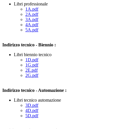
Libri professionale
1A.pdf
2A.pdf
3A.pdf
4A.pdf
5A.pdf
Indirizzo tecnico - Biennio :
Libri biennio tecnico
1D.pdf
1G.pdf
2E.pdf
2G.pdf
Indirizzo tecnico - Automazione :
Libri tecnico automazione
3D.pdf
4D.pdf
5D.pdf