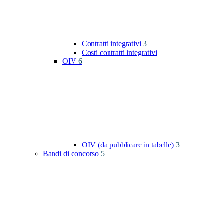
Contratti integrativi
3
Costi contratti integrativi
OIV
6
OIV (da pubblicare in tabelle)
3
Bandi di concorso
5