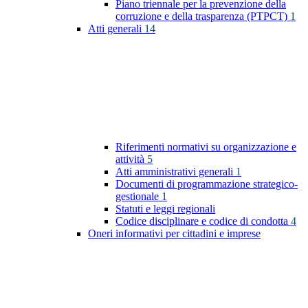
Piano triennale per la prevenzione della
corruzione e della trasparenza (PTPCT)
1
Atti generali
14
Riferimenti normativi su organizzazione e
attività
5
Atti amministrativi generali
1
Documenti di programmazione strategico-
gestionale
1
Statuti e leggi regionali
Codice disciplinare e codice di condotta
4
Oneri informativi per cittadini e imprese