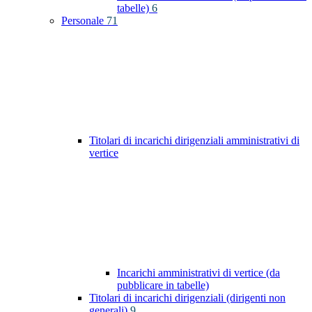
tabelle)
6
Personale
71
Titolari di incarichi dirigenziali amministrativi di
vertice
Incarichi amministrativi di vertice (da
pubblicare in tabelle)
Titolari di incarichi dirigenziali (dirigenti non
generali)
9