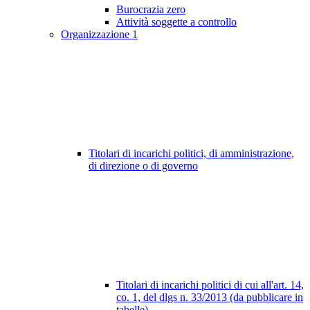
Burocrazia zero
Attività soggette a controllo
Organizzazione
1
Titolari di incarichi politici, di amministrazione,
di direzione o di governo
Titolari di incarichi politici di cui all'art. 14,
co. 1, del dlgs n. 33/2013 (da pubblicare in
tabelle)