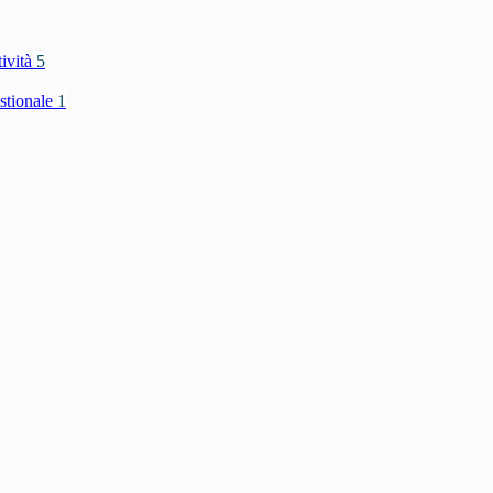
tività
5
stionale
1