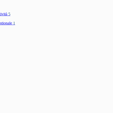
tività
5
stionale
1