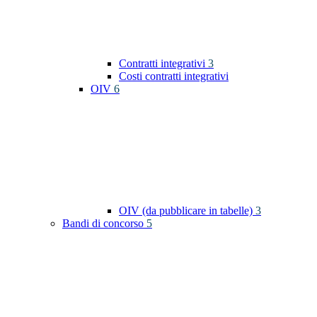
Contratti integrativi
3
Costi contratti integrativi
OIV
6
OIV (da pubblicare in tabelle)
3
Bandi di concorso
5