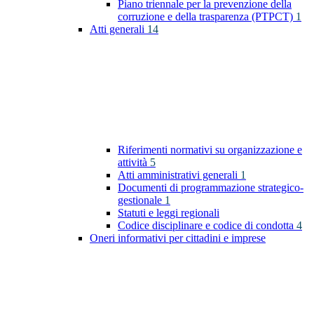
Piano triennale per la prevenzione della
corruzione e della trasparenza (PTPCT)
1
Atti generali
14
Riferimenti normativi su organizzazione e
attività
5
Atti amministrativi generali
1
Documenti di programmazione strategico-
gestionale
1
Statuti e leggi regionali
Codice disciplinare e codice di condotta
4
Oneri informativi per cittadini e imprese