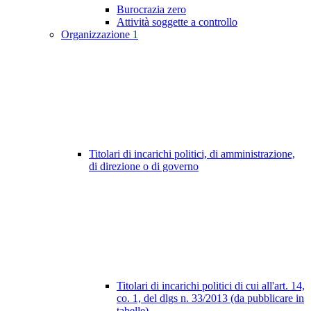
Burocrazia zero
Attività soggette a controllo
Organizzazione
1
Titolari di incarichi politici, di amministrazione,
di direzione o di governo
Titolari di incarichi politici di cui all'art. 14,
co. 1, del dlgs n. 33/2013 (da pubblicare in
tabelle)