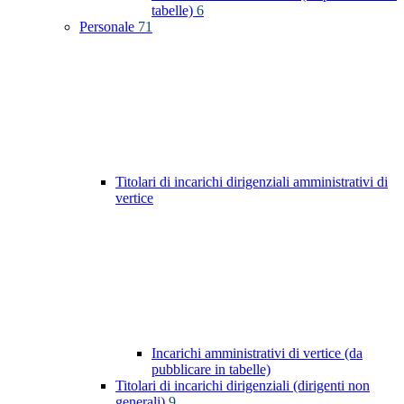
tabelle)
6
Personale
71
Titolari di incarichi dirigenziali amministrativi di
vertice
Incarichi amministrativi di vertice (da
pubblicare in tabelle)
Titolari di incarichi dirigenziali (dirigenti non
generali)
9