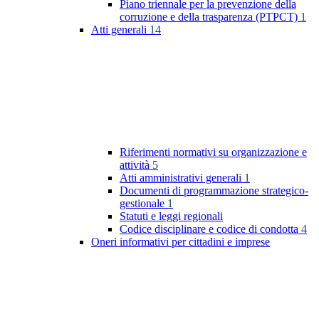
Piano triennale per la prevenzione della
corruzione e della trasparenza (PTPCT)
1
Atti generali
14
Riferimenti normativi su organizzazione e
attività
5
Atti amministrativi generali
1
Documenti di programmazione strategico-
gestionale
1
Statuti e leggi regionali
Codice disciplinare e codice di condotta
4
Oneri informativi per cittadini e imprese