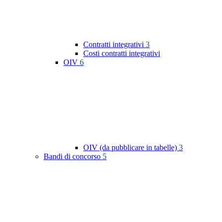
Contratti integrativi
3
Costi contratti integrativi
OIV
6
OIV (da pubblicare in tabelle)
3
Bandi di concorso
5