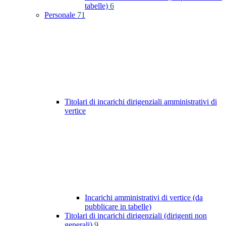
tabelle)
6
Personale
71
Titolari di incarichi dirigenziali amministrativi di
vertice
Incarichi amministrativi di vertice (da
pubblicare in tabelle)
Titolari di incarichi dirigenziali (dirigenti non
generali)
9