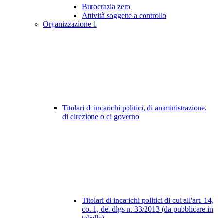
Burocrazia zero
Attività soggette a controllo
Organizzazione
1
Titolari di incarichi politici, di amministrazione,
di direzione o di governo
Titolari di incarichi politici di cui all'art. 14,
co. 1, del dlgs n. 33/2013 (da pubblicare in
tabelle)