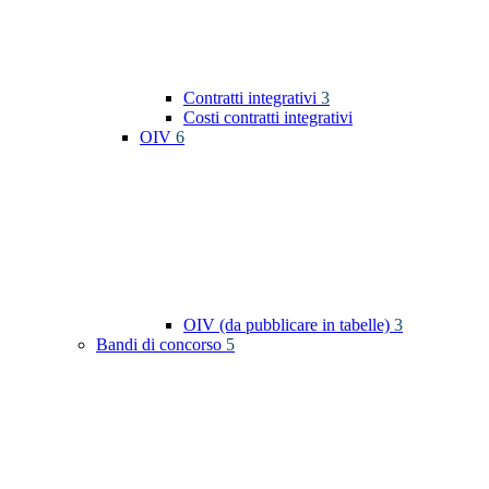
Contratti integrativi
3
Costi contratti integrativi
OIV
6
OIV (da pubblicare in tabelle)
3
Bandi di concorso
5