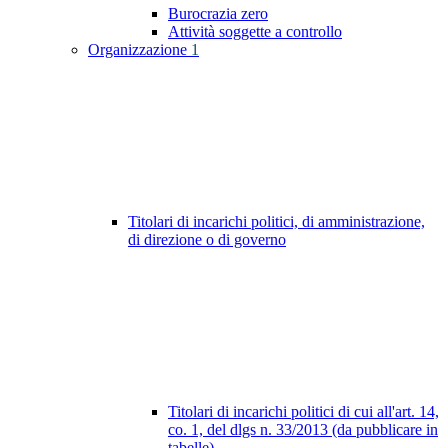
Burocrazia zero
Attività soggette a controllo
Organizzazione
1
Titolari di incarichi politici, di amministrazione,
di direzione o di governo
Titolari di incarichi politici di cui all'art. 14,
co. 1, del dlgs n. 33/2013 (da pubblicare in
tabelle)