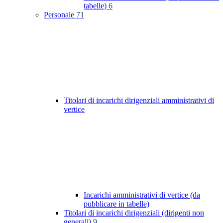
tabelle)
6
Personale
71
Titolari di incarichi dirigenziali amministrativi di
vertice
Incarichi amministrativi di vertice (da
pubblicare in tabelle)
Titolari di incarichi dirigenziali (dirigenti non
generali)
9