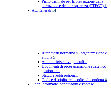
Piano triennale per la prevenzione della
corruzione e della trasparenza (PTPCT)
1
Atti generali
14
Riferimenti normativi su organizzazione e
attività
5
Atti amministrativi generali
1
Documenti di programmazione strategico-
gestionale
1
Statuti e leggi regionali
Codice disciplinare e codice di condotta
4
Oneri informativi per cittadini e imprese