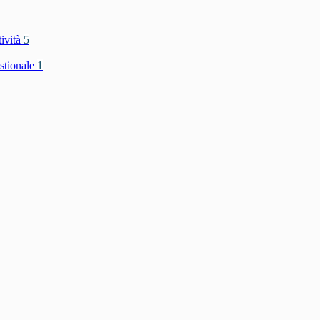
tività
5
stionale
1