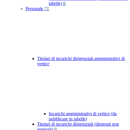
tabelle)
6
Personale
71
Titolari di incarichi dirigenziali amministrativi di
vertice
Incarichi amministrativi di vertice (da
pubblicare in tabelle)
Titolari di incarichi dirigenziali (dirigenti non
generali)
9