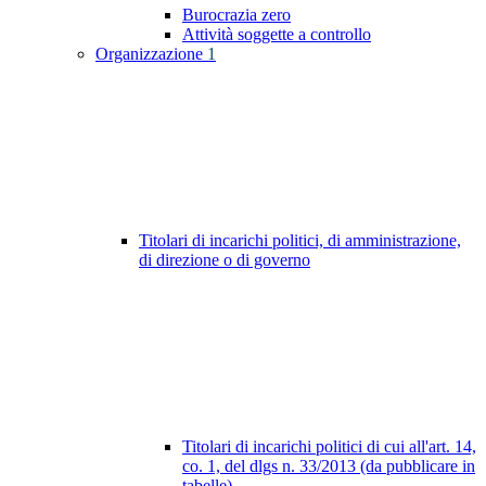
Burocrazia zero
Attività soggette a controllo
Organizzazione
1
Titolari di incarichi politici, di amministrazione,
di direzione o di governo
Titolari di incarichi politici di cui all'art. 14,
co. 1, del dlgs n. 33/2013 (da pubblicare in
tabelle)