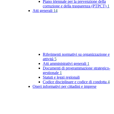
Piano triennale per la prevenzione della
corruzione e della trasparenza (PTPCT)
1
Atti generali
14
Riferimenti normativi su organizzazione e
attività
5
Atti amministrativi generali
1
Documenti di programmazione strategico-
gestionale
1
Statuti e leggi regionali
Codice disciplinare e codice di condotta
4
Oneri informativi per cittadini e imprese