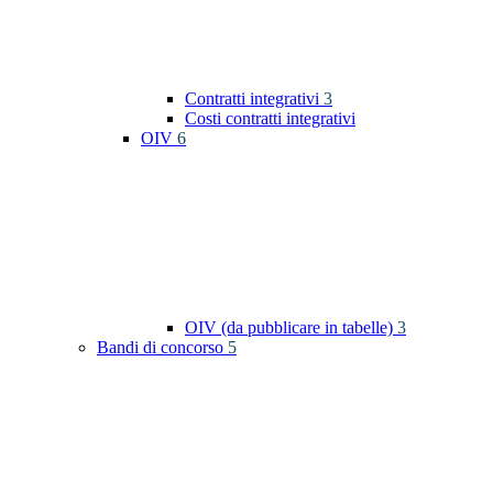
Contratti integrativi
3
Costi contratti integrativi
OIV
6
OIV (da pubblicare in tabelle)
3
Bandi di concorso
5