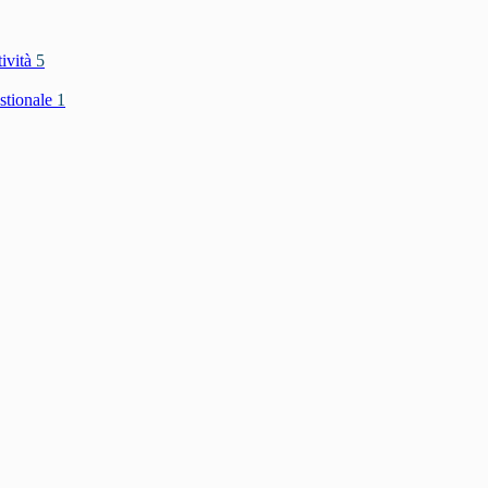
tività
5
stionale
1