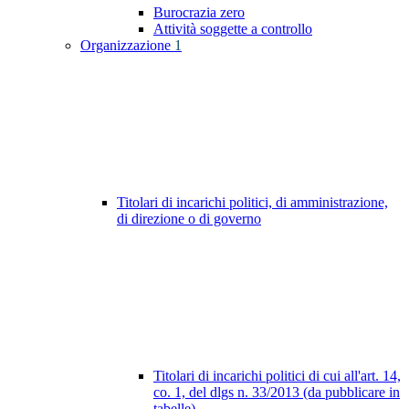
Burocrazia zero
Attività soggette a controllo
Organizzazione
1
Titolari di incarichi politici, di amministrazione,
di direzione o di governo
Titolari di incarichi politici di cui all'art. 14,
co. 1, del dlgs n. 33/2013 (da pubblicare in
tabelle)