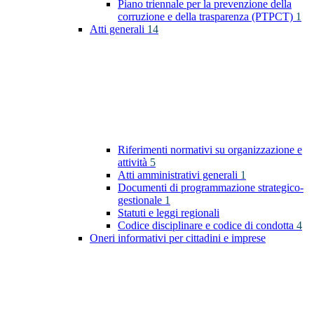
Piano triennale per la prevenzione della
corruzione e della trasparenza (PTPCT)
1
Atti generali
14
Riferimenti normativi su organizzazione e
attività
5
Atti amministrativi generali
1
Documenti di programmazione strategico-
gestionale
1
Statuti e leggi regionali
Codice disciplinare e codice di condotta
4
Oneri informativi per cittadini e imprese