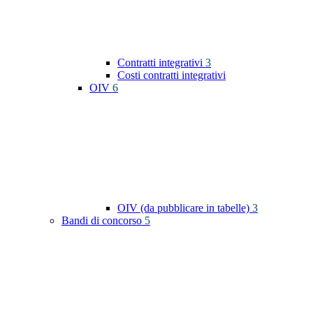
Contratti integrativi
3
Costi contratti integrativi
OIV
6
OIV (da pubblicare in tabelle)
3
Bandi di concorso
5