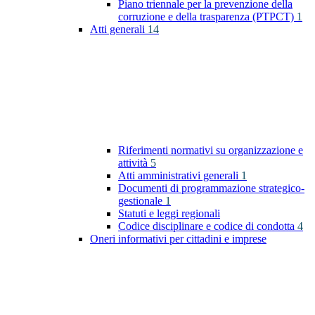
Piano triennale per la prevenzione della
corruzione e della trasparenza (PTPCT)
1
Atti generali
14
Riferimenti normativi su organizzazione e
attività
5
Atti amministrativi generali
1
Documenti di programmazione strategico-
gestionale
1
Statuti e leggi regionali
Codice disciplinare e codice di condotta
4
Oneri informativi per cittadini e imprese