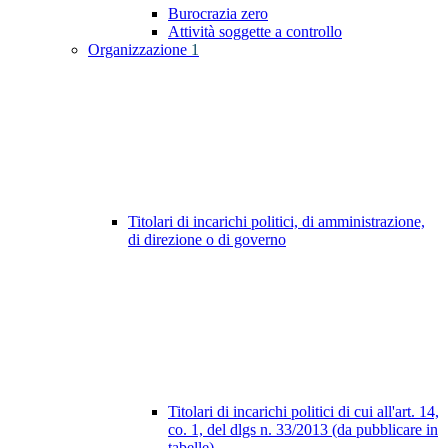
Burocrazia zero
Attività soggette a controllo
Organizzazione
1
Titolari di incarichi politici, di amministrazione,
di direzione o di governo
Titolari di incarichi politici di cui all'art. 14,
co. 1, del dlgs n. 33/2013 (da pubblicare in
tabelle)