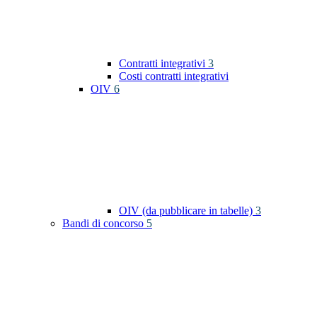
Contratti integrativi
3
Costi contratti integrativi
OIV
6
OIV (da pubblicare in tabelle)
3
Bandi di concorso
5