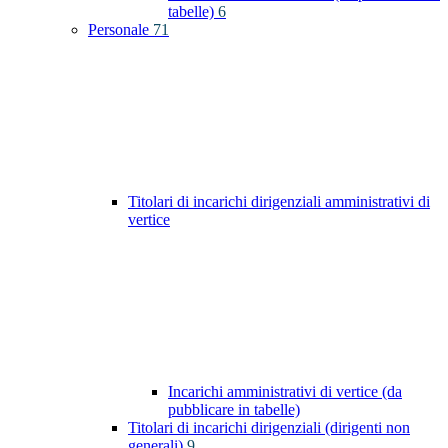
tabelle)
6
Personale
71
Titolari di incarichi dirigenziali amministrativi di
vertice
Incarichi amministrativi di vertice (da
pubblicare in tabelle)
Titolari di incarichi dirigenziali (dirigenti non
generali)
9