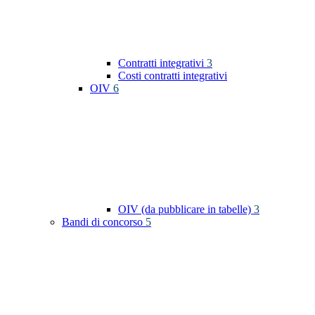
Contratti integrativi
3
Costi contratti integrativi
OIV
6
OIV (da pubblicare in tabelle)
3
Bandi di concorso
5