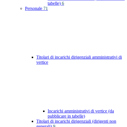
tabelle)
6
Personale
71
Titolari di incarichi dirigenziali amministrativi di
vertice
Incarichi amministrativi di vertice (da
pubblicare in tabelle)
Titolari di incarichi dirigenziali (dirigenti non
generali)
9