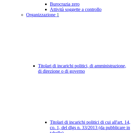
Burocrazia zero
Attività soggette a controllo
Organizzazione
1
Titolari di incarichi politici, di amministrazione,
di direzione o di governo
Titolari di incarichi politici di cui all'art. 14,
co. 1, del dlgs n. 33/2013 (da pubblicare in
tabelle)