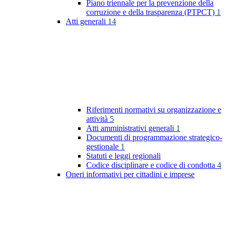
Piano triennale per la prevenzione della
corruzione e della trasparenza (PTPCT)
1
Atti generali
14
Riferimenti normativi su organizzazione e
attività
5
Atti amministrativi generali
1
Documenti di programmazione strategico-
gestionale
1
Statuti e leggi regionali
Codice disciplinare e codice di condotta
4
Oneri informativi per cittadini e imprese