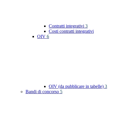
Contratti integrativi
3
Costi contratti integrativi
OIV
6
OIV (da pubblicare in tabelle)
3
Bandi di concorso
5