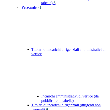
tabelle)
6
Personale
71
Titolari di incarichi dirigenziali amministrativi di
vertice
Incarichi amministrativi di vertice (da
pubblicare in tabelle)
Titolari di incarichi dirigenziali (dirigenti non
generali)
9