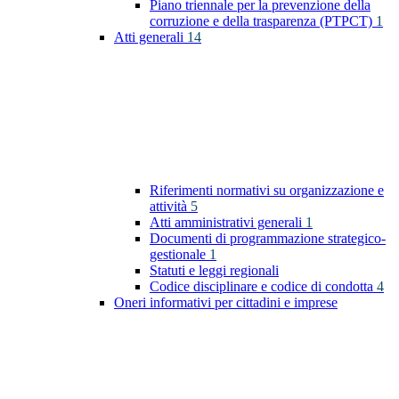
Piano triennale per la prevenzione della
corruzione e della trasparenza (PTPCT)
1
Atti generali
14
Riferimenti normativi su organizzazione e
attività
5
Atti amministrativi generali
1
Documenti di programmazione strategico-
gestionale
1
Statuti e leggi regionali
Codice disciplinare e codice di condotta
4
Oneri informativi per cittadini e imprese