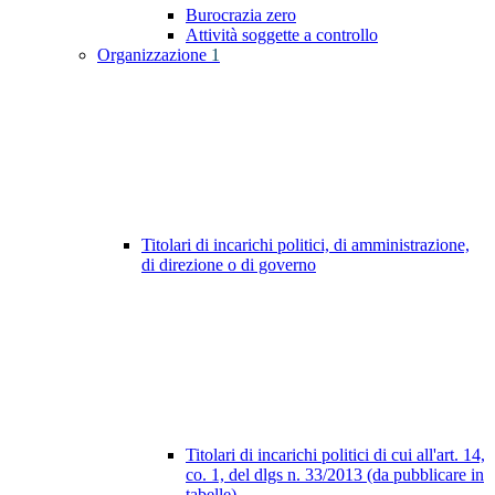
Burocrazia zero
Attività soggette a controllo
Organizzazione
1
Titolari di incarichi politici, di amministrazione,
di direzione o di governo
Titolari di incarichi politici di cui all'art. 14,
co. 1, del dlgs n. 33/2013 (da pubblicare in
tabelle)