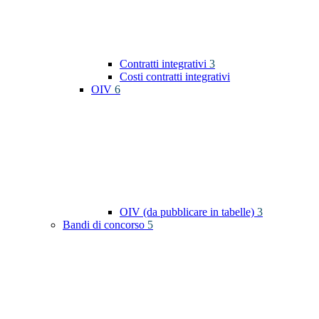
Contratti integrativi
3
Costi contratti integrativi
OIV
6
OIV (da pubblicare in tabelle)
3
Bandi di concorso
5