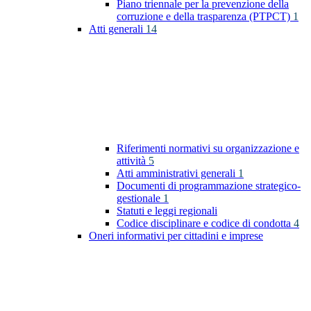
Piano triennale per la prevenzione della
corruzione e della trasparenza (PTPCT)
1
Atti generali
14
Riferimenti normativi su organizzazione e
attività
5
Atti amministrativi generali
1
Documenti di programmazione strategico-
gestionale
1
Statuti e leggi regionali
Codice disciplinare e codice di condotta
4
Oneri informativi per cittadini e imprese