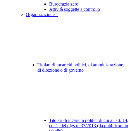
Burocrazia zero
Attività soggette a controllo
Organizzazione
1
Titolari di incarichi politici, di amministrazione,
di direzione o di governo
Titolari di incarichi politici di cui all'art. 14,
co. 1, del dlgs n. 33/2013 (da pubblicare in
tabelle)