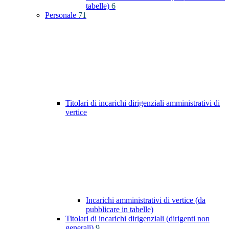
tabelle)
6
Personale
71
Titolari di incarichi dirigenziali amministrativi di
vertice
Incarichi amministrativi di vertice (da
pubblicare in tabelle)
Titolari di incarichi dirigenziali (dirigenti non
generali)
9