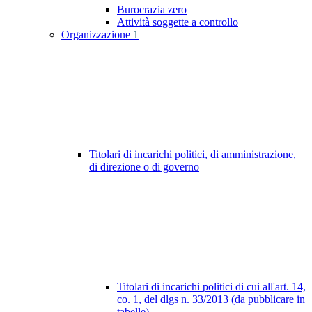
Burocrazia zero
Attività soggette a controllo
Organizzazione
1
Titolari di incarichi politici, di amministrazione,
di direzione o di governo
Titolari di incarichi politici di cui all'art. 14,
co. 1, del dlgs n. 33/2013 (da pubblicare in
tabelle)