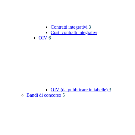
Contratti integrativi
3
Costi contratti integrativi
OIV
6
OIV (da pubblicare in tabelle)
3
Bandi di concorso
5