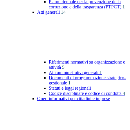
Piano triennale per la prevenzione della
corruzione e della trasparenza (PTPCT)
1
Atti generali
14
Riferimenti normativi su organizzazione e
attività
5
Atti amministrativi generali
1
Documenti di programmazione strategico-
gestionale
1
Statuti e leggi regionali
Codice disciplinare e codice di condotta
4
Oneri informativi per cittadini e imprese