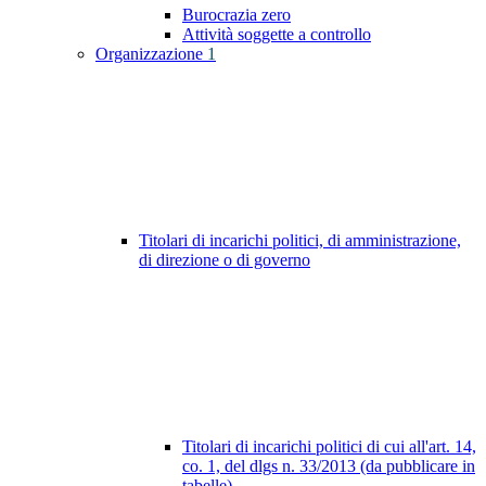
Burocrazia zero
Attività soggette a controllo
Organizzazione
1
Titolari di incarichi politici, di amministrazione,
di direzione o di governo
Titolari di incarichi politici di cui all'art. 14,
co. 1, del dlgs n. 33/2013 (da pubblicare in
tabelle)