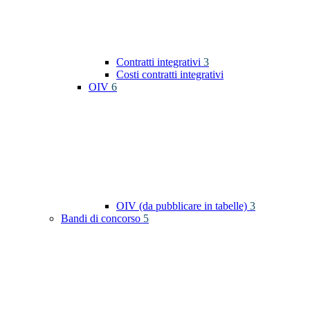
Contratti integrativi
3
Costi contratti integrativi
OIV
6
OIV (da pubblicare in tabelle)
3
Bandi di concorso
5