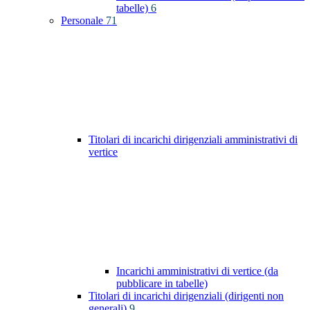
tabelle)
6
Personale
71
Titolari di incarichi dirigenziali amministrativi di
vertice
Incarichi amministrativi di vertice (da
pubblicare in tabelle)
Titolari di incarichi dirigenziali (dirigenti non
generali)
9