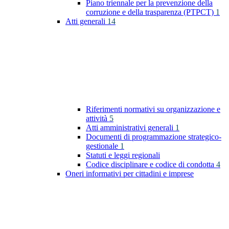
Piano triennale per la prevenzione della
corruzione e della trasparenza (PTPCT)
1
Atti generali
14
Riferimenti normativi su organizzazione e
attività
5
Atti amministrativi generali
1
Documenti di programmazione strategico-
gestionale
1
Statuti e leggi regionali
Codice disciplinare e codice di condotta
4
Oneri informativi per cittadini e imprese