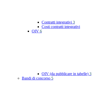
Contratti integrativi
3
Costi contratti integrativi
OIV
6
OIV (da pubblicare in tabelle)
3
Bandi di concorso
5