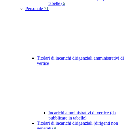
tabelle)
6
Personale
71
Titolari di incarichi dirigenziali amministrativi di
vertice
Incarichi amministrativi di vertice (da
pubblicare in tabelle)
Titolari di incarichi dirigenziali (dirigenti non
generali)
9