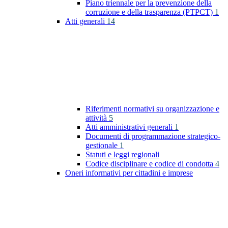
Piano triennale per la prevenzione della
corruzione e della trasparenza (PTPCT)
1
Atti generali
14
Riferimenti normativi su organizzazione e
attività
5
Atti amministrativi generali
1
Documenti di programmazione strategico-
gestionale
1
Statuti e leggi regionali
Codice disciplinare e codice di condotta
4
Oneri informativi per cittadini e imprese