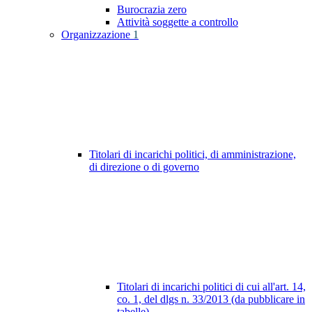
Burocrazia zero
Attività soggette a controllo
Organizzazione
1
Titolari di incarichi politici, di amministrazione,
di direzione o di governo
Titolari di incarichi politici di cui all'art. 14,
co. 1, del dlgs n. 33/2013 (da pubblicare in
tabelle)