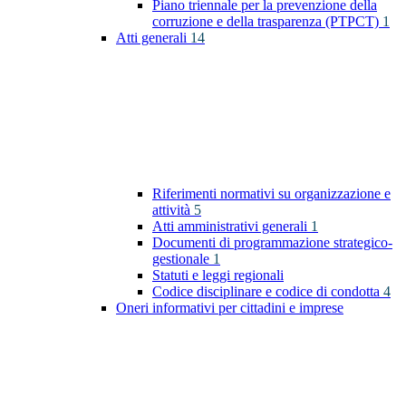
Piano triennale per la prevenzione della
corruzione e della trasparenza (PTPCT)
1
Atti generali
14
Riferimenti normativi su organizzazione e
attività
5
Atti amministrativi generali
1
Documenti di programmazione strategico-
gestionale
1
Statuti e leggi regionali
Codice disciplinare e codice di condotta
4
Oneri informativi per cittadini e imprese