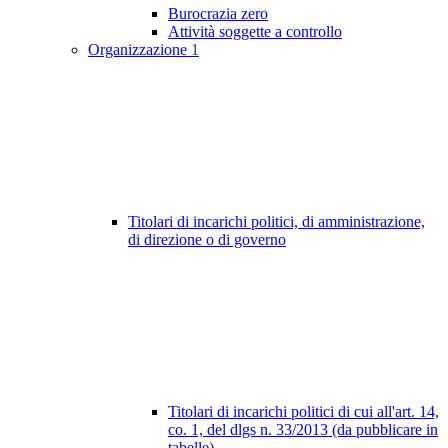
Burocrazia zero
Attività soggette a controllo
Organizzazione
1
Titolari di incarichi politici, di amministrazione,
di direzione o di governo
Titolari di incarichi politici di cui all'art. 14,
co. 1, del dlgs n. 33/2013 (da pubblicare in
tabelle)