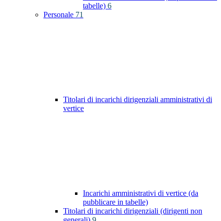
tabelle)
6
Personale
71
Titolari di incarichi dirigenziali amministrativi di
vertice
Incarichi amministrativi di vertice (da
pubblicare in tabelle)
Titolari di incarichi dirigenziali (dirigenti non
generali)
9