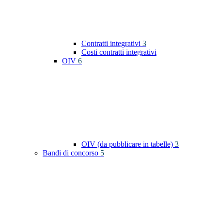
Contratti integrativi
3
Costi contratti integrativi
OIV
6
OIV (da pubblicare in tabelle)
3
Bandi di concorso
5