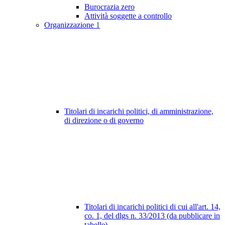
Burocrazia zero
Attività soggette a controllo
Organizzazione
1
Titolari di incarichi politici, di amministrazione,
di direzione o di governo
Titolari di incarichi politici di cui all'art. 14,
co. 1, del dlgs n. 33/2013 (da pubblicare in
tabelle)