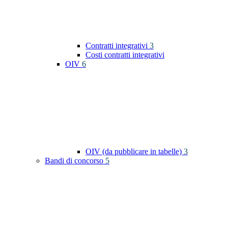
Contratti integrativi
3
Costi contratti integrativi
OIV
6
OIV (da pubblicare in tabelle)
3
Bandi di concorso
5