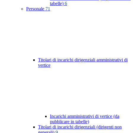
tabelle)
6
Personale
71
Titolari di incarichi dirigenziali amministrativi di
vertice
Incarichi amministrativi di vertice (da
pubblicare in tabelle)
Titolari di incarichi dirigenziali (dirigenti non
generali)
9