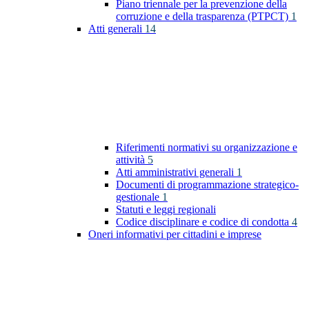
Piano triennale per la prevenzione della
corruzione e della trasparenza (PTPCT)
1
Atti generali
14
Riferimenti normativi su organizzazione e
attività
5
Atti amministrativi generali
1
Documenti di programmazione strategico-
gestionale
1
Statuti e leggi regionali
Codice disciplinare e codice di condotta
4
Oneri informativi per cittadini e imprese