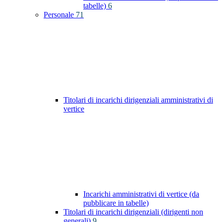
tabelle)
6
Personale
71
Titolari di incarichi dirigenziali amministrativi di
vertice
Incarichi amministrativi di vertice (da
pubblicare in tabelle)
Titolari di incarichi dirigenziali (dirigenti non
generali)
9