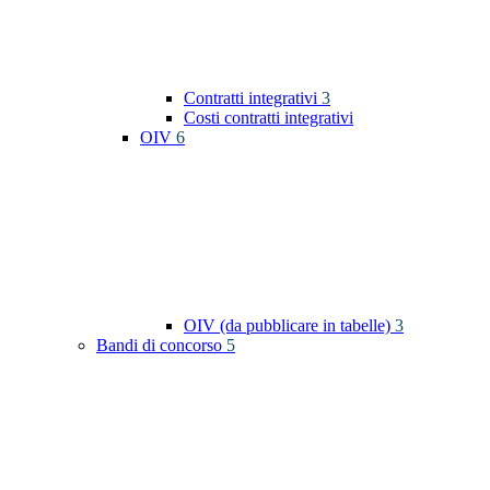
Contratti integrativi
3
Costi contratti integrativi
OIV
6
OIV (da pubblicare in tabelle)
3
Bandi di concorso
5