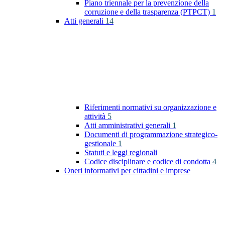
Piano triennale per la prevenzione della
corruzione e della trasparenza (PTPCT)
1
Atti generali
14
Riferimenti normativi su organizzazione e
attività
5
Atti amministrativi generali
1
Documenti di programmazione strategico-
gestionale
1
Statuti e leggi regionali
Codice disciplinare e codice di condotta
4
Oneri informativi per cittadini e imprese