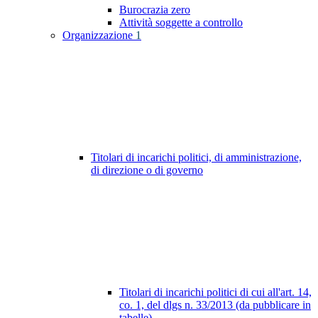
Burocrazia zero
Attività soggette a controllo
Organizzazione
1
Titolari di incarichi politici, di amministrazione,
di direzione o di governo
Titolari di incarichi politici di cui all'art. 14,
co. 1, del dlgs n. 33/2013 (da pubblicare in
tabelle)