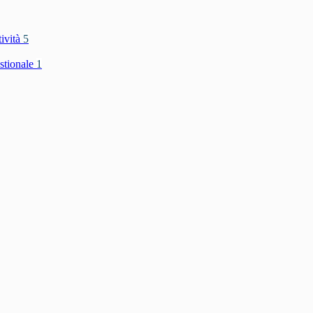
tività
5
stionale
1