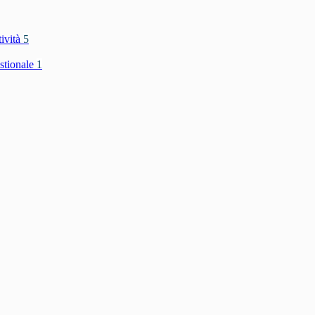
tività
5
stionale
1