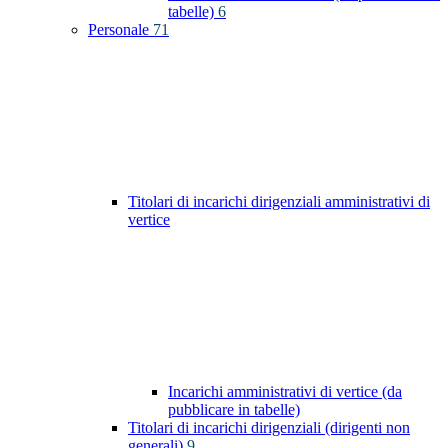
tabelle)
6
Personale
71
Titolari di incarichi dirigenziali amministrativi di
vertice
Incarichi amministrativi di vertice (da
pubblicare in tabelle)
Titolari di incarichi dirigenziali (dirigenti non
generali)
9