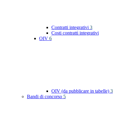
Contratti integrativi
3
Costi contratti integrativi
OIV
6
OIV (da pubblicare in tabelle)
3
Bandi di concorso
5