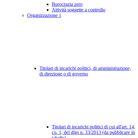
Burocrazia zero
Attività soggette a controllo
Organizzazione
1
Titolari di incarichi politici, di amministrazione,
di direzione o di governo
Titolari di incarichi politici di cui all'art. 14,
co. 1, del dlgs n. 33/2013 (da pubblicare in
tabelle)