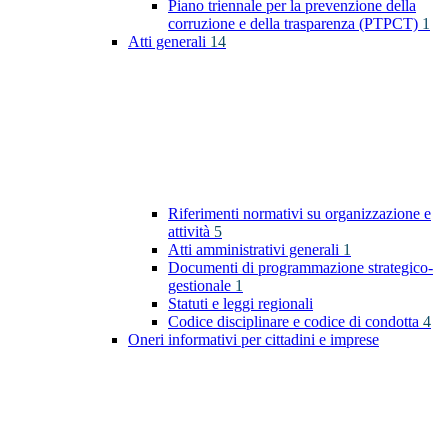
Piano triennale per la prevenzione della
corruzione e della trasparenza (PTPCT)
1
Atti generali
14
Riferimenti normativi su organizzazione e
attività
5
Atti amministrativi generali
1
Documenti di programmazione strategico-
gestionale
1
Statuti e leggi regionali
Codice disciplinare e codice di condotta
4
Oneri informativi per cittadini e imprese