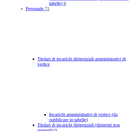
tabelle)
6
Personale
71
Titolari di incarichi dirigenziali amministrativi di
vertice
Incarichi amministrativi di vertice (da
pubblicare in tabelle)
Titolari di incarichi dirigenziali (dirigenti non
generali)
9