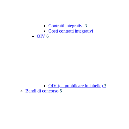
Contratti integrativi
3
Costi contratti integrativi
OIV
6
OIV (da pubblicare in tabelle)
3
Bandi di concorso
5