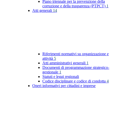
Piano triennale per la prevenzione della
corruzione e della trasparenza (PTPCT)
1
Atti generali
14
Riferimenti normativi su organizzazione e
attività
5
Atti amministrativi generali
1
Documenti di programmazione strategico-
gestionale
1
Statuti e leggi regionali
Codice disciplinare e codice di condotta
4
Oneri informativi per cittadini e imprese