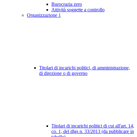
Burocrazia zero
Attività soggette a controllo
Organizzazione
1
Titolari di incarichi politici, di amministrazione,
di direzione o di governo
Titolari di incarichi politici di cui all'art. 14,
co. 1, del dlgs n. 33/2013 (da pubblicare in
tabelle)