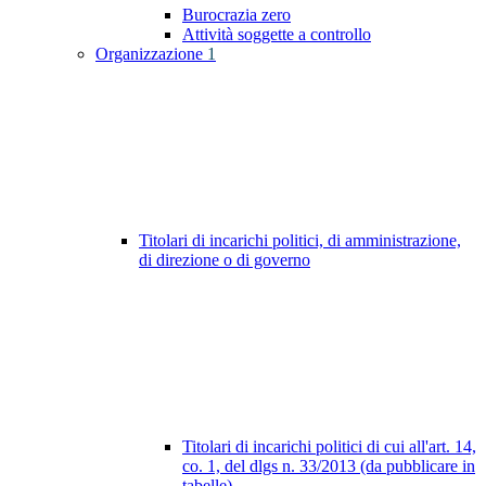
Burocrazia zero
Attività soggette a controllo
Organizzazione
1
Titolari di incarichi politici, di amministrazione,
di direzione o di governo
Titolari di incarichi politici di cui all'art. 14,
co. 1, del dlgs n. 33/2013 (da pubblicare in
tabelle)