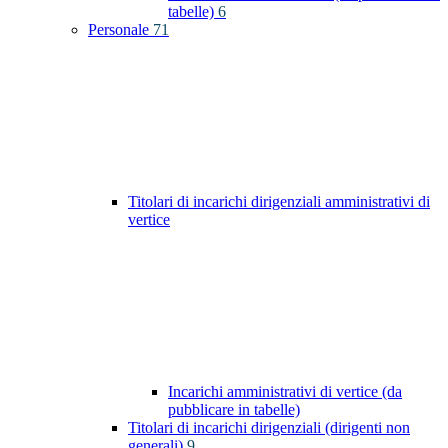
tabelle)
6
Personale
71
Titolari di incarichi dirigenziali amministrativi di
vertice
Incarichi amministrativi di vertice (da
pubblicare in tabelle)
Titolari di incarichi dirigenziali (dirigenti non
generali)
9