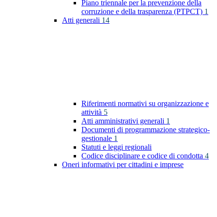
Piano triennale per la prevenzione della
corruzione e della trasparenza (PTPCT)
1
Atti generali
14
Riferimenti normativi su organizzazione e
attività
5
Atti amministrativi generali
1
Documenti di programmazione strategico-
gestionale
1
Statuti e leggi regionali
Codice disciplinare e codice di condotta
4
Oneri informativi per cittadini e imprese