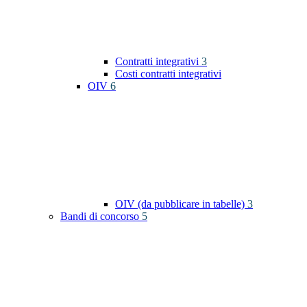
Contratti integrativi
3
Costi contratti integrativi
OIV
6
OIV (da pubblicare in tabelle)
3
Bandi di concorso
5