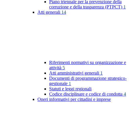
Piano triennale per la prevenzione della
corruzione e della trasparenza (PTPCT)
1
Atti generali
14
Riferimenti normativi su organizzazione e
attività
5
Atti amministrativi generali
1
Documenti di programmazione strategico-
gestionale
1
Statuti e leggi regionali
Codice disciplinare e codice di condotta
4
Oneri informativi per cittadini e imprese