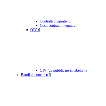
Contratti integrativi
3
Costi contratti integrativi
OIV
6
OIV (da pubblicare in tabelle)
3
Bandi di concorso
5