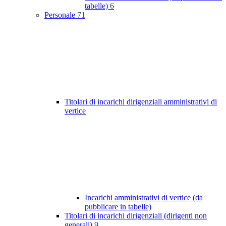
tabelle)
6
Personale
71
Titolari di incarichi dirigenziali amministrativi di
vertice
Incarichi amministrativi di vertice (da
pubblicare in tabelle)
Titolari di incarichi dirigenziali (dirigenti non
generali)
9