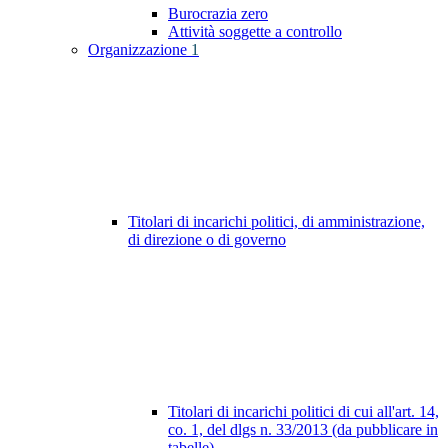
Burocrazia zero
Attività soggette a controllo
Organizzazione
1
Titolari di incarichi politici, di amministrazione,
di direzione o di governo
Titolari di incarichi politici di cui all'art. 14,
co. 1, del dlgs n. 33/2013 (da pubblicare in
tabelle)