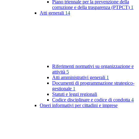
Piano triennale per la prevenzione della
corruzione e della trasparenza (PTPCT)
1
Atti generali
14
Riferimenti normativi su organizzazione e
attività
5
Atti amministrativi generali
1
Documenti di programmazione strategico-
gestionale
1
Statuti e leggi regionali
Codice disciplinare e codice di condotta
4
Oneri informativi per cittadini e imprese