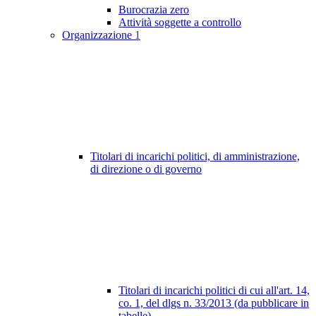
Burocrazia zero
Attività soggette a controllo
Organizzazione
1
Titolari di incarichi politici, di amministrazione,
di direzione o di governo
Titolari di incarichi politici di cui all'art. 14,
co. 1, del dlgs n. 33/2013 (da pubblicare in
tabelle)