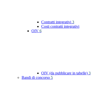
Contratti integrativi
3
Costi contratti integrativi
OIV
6
OIV (da pubblicare in tabelle)
3
Bandi di concorso
5