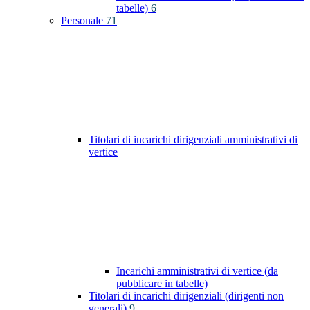
tabelle)
6
Personale
71
Titolari di incarichi dirigenziali amministrativi di
vertice
Incarichi amministrativi di vertice (da
pubblicare in tabelle)
Titolari di incarichi dirigenziali (dirigenti non
generali)
9