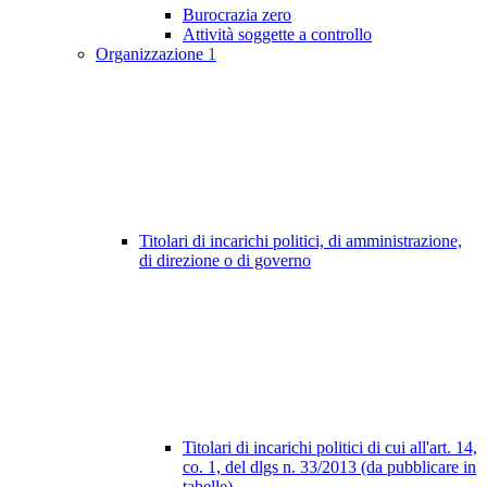
Burocrazia zero
Attività soggette a controllo
Organizzazione
1
Titolari di incarichi politici, di amministrazione,
di direzione o di governo
Titolari di incarichi politici di cui all'art. 14,
co. 1, del dlgs n. 33/2013 (da pubblicare in
tabelle)