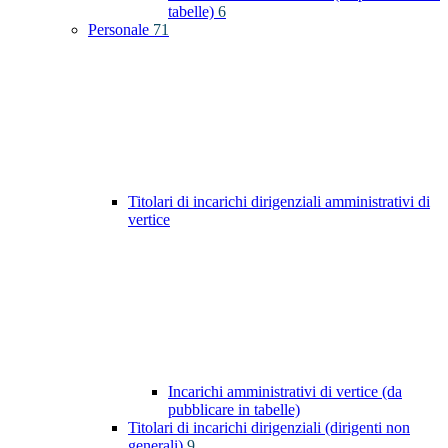
tabelle)
6
Personale
71
Titolari di incarichi dirigenziali amministrativi di
vertice
Incarichi amministrativi di vertice (da
pubblicare in tabelle)
Titolari di incarichi dirigenziali (dirigenti non
generali)
9