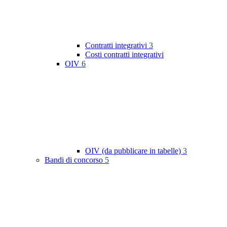
Contratti integrativi
3
Costi contratti integrativi
OIV
6
OIV (da pubblicare in tabelle)
3
Bandi di concorso
5