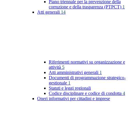
Piano triennale per la prevenzione della
corruzione e della trasparenza (PTPCT)
1
Atti generali
14
Riferimenti normativi su organizzazione e
attività
5
Atti amministrativi generali
1
Documenti di programmazione strategico-
gestionale
1
Statuti e leggi regionali
Codice disciplinare e codice di condotta
4
Oneri informativi per cittadini e imprese