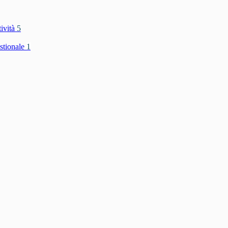
tività
5
stionale
1