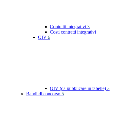
Contratti integrativi
3
Costi contratti integrativi
OIV
6
OIV (da pubblicare in tabelle)
3
Bandi di concorso
5