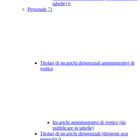
tabelle)
6
Personale
71
Titolari di incarichi dirigenziali amministrativi di
vertice
Incarichi amministrativi di vertice (da
pubblicare in tabelle)
Titolari di incarichi dirigenziali (dirigenti non
generali)
9