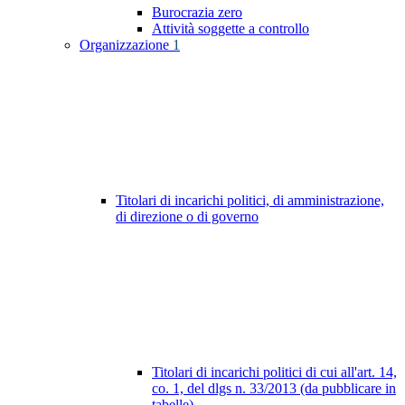
Burocrazia zero
Attività soggette a controllo
Organizzazione
1
Titolari di incarichi politici, di amministrazione,
di direzione o di governo
Titolari di incarichi politici di cui all'art. 14,
co. 1, del dlgs n. 33/2013 (da pubblicare in
tabelle)