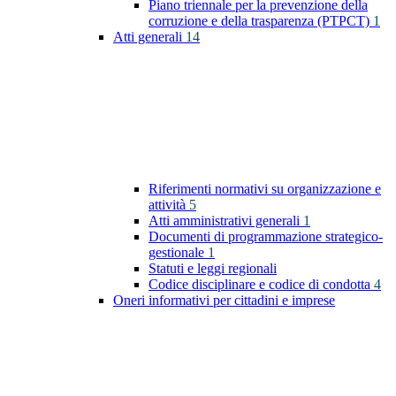
Piano triennale per la prevenzione della
corruzione e della trasparenza (PTPCT)
1
Atti generali
14
Riferimenti normativi su organizzazione e
attività
5
Atti amministrativi generali
1
Documenti di programmazione strategico-
gestionale
1
Statuti e leggi regionali
Codice disciplinare e codice di condotta
4
Oneri informativi per cittadini e imprese