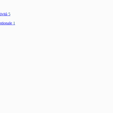
tività
5
stionale
1