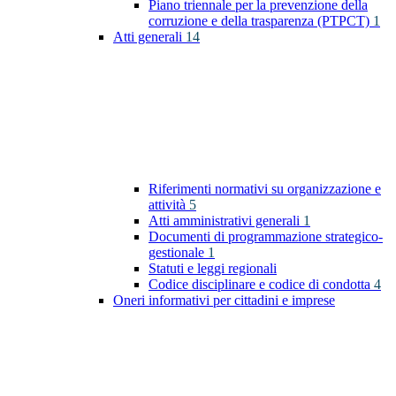
Piano triennale per la prevenzione della
corruzione e della trasparenza (PTPCT)
1
Atti generali
14
Riferimenti normativi su organizzazione e
attività
5
Atti amministrativi generali
1
Documenti di programmazione strategico-
gestionale
1
Statuti e leggi regionali
Codice disciplinare e codice di condotta
4
Oneri informativi per cittadini e imprese