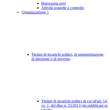
Burocrazia zero
Attività soggette a controllo
Organizzazione
1
Titolari di incarichi politici, di amministrazione,
di direzione o di governo
Titolari di incarichi politici di cui all'art. 14,
co. 1, del dlgs n. 33/2013 (da pubblicare in
tabelle)