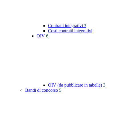
Contratti integrativi
3
Costi contratti integrativi
OIV
6
OIV (da pubblicare in tabelle)
3
Bandi di concorso
5