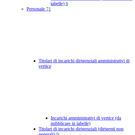
tabelle)
6
Personale
71
Titolari di incarichi dirigenziali amministrativi di
vertice
Incarichi amministrativi di vertice (da
pubblicare in tabelle)
Titolari di incarichi dirigenziali (dirigenti non
generali)
9